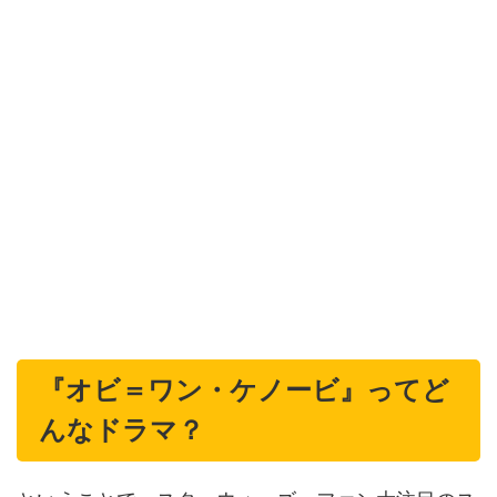
『オビ＝ワン・ケノービ』ってど
んなドラマ？