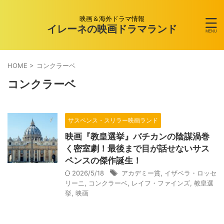
映画＆海外ドラマ情報
イレーネの映画ドラマランド
HOME
>
コンクラーベ
コンクラーベ
サスペンス・スリラー映画ランド
映画『教皇選挙』バチカンの陰謀渦巻
く密室劇！最後まで目が話せないサス
ペンスの傑作誕生！
2026/5/18
アカデミー賞
,
イザベラ・ロッセ
リーニ
,
コンクラーベ
,
レイフ・ファインズ
,
教皇選
挙
,
映画