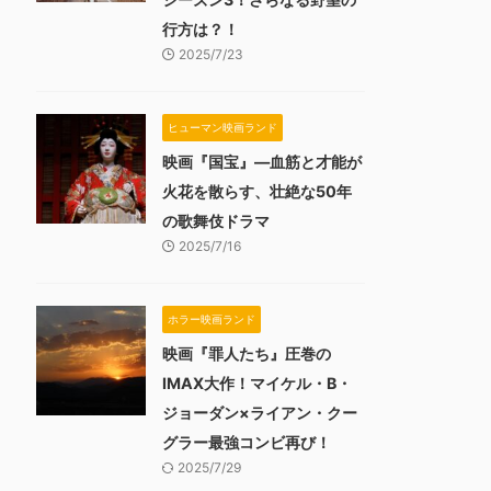
行方は？！
2025/7/23
ヒューマン映画ランド
映画『国宝』―血筋と才能が
火花を散らす、壮絶な50年
の歌舞伎ドラマ
2025/7/16
ホラー映画ランド
映画『罪人たち』圧巻の
IMAX大作！マイケル・B・
ジョーダン×ライアン・クー
グラー最強コンビ再び！
2025/7/29