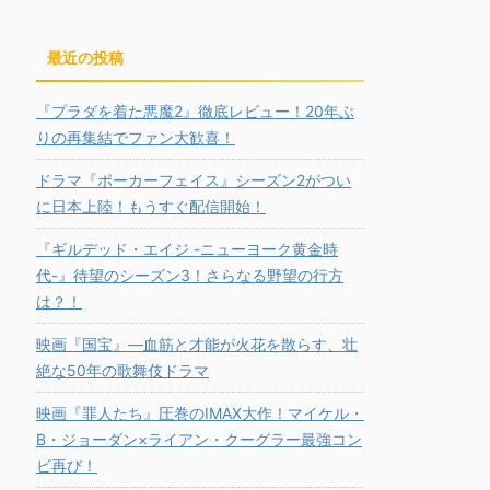
最近の投稿
『プラダを着た悪魔2』徹底レビュー！20年ぶ
りの再集結でファン大歓喜！
ドラマ『ポーカーフェイス』シーズン2がつい
に日本上陸！もうすぐ配信開始！
『ギルデッド・エイジ -ニューヨーク黄金時
代-』待望のシーズン3！さらなる野望の行方
は？！
映画『国宝』―血筋と才能が火花を散らす、壮
絶な50年の歌舞伎ドラマ
映画『罪人たち』圧巻のIMAX大作！マイケル・
B・ジョーダン×ライアン・クーグラー最強コン
ビ再び！