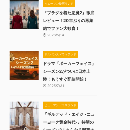
ヒューマン映画ランド
『プラダを着た悪魔2』徹底
レビュー！20年ぶりの再集
結でファン大歓喜！
2026/5/14
サスペンスドラマランド
ドラマ『ポーカーフェイス』
シーズン2がついに日本上
陸！もうすぐ配信開始！
2025/7/31
ヒューマンドラマランド
『ギルデッド・エイジ -ニュ
ーヨーク黄金時代-』待望の
シーズン3！さらなる野望の