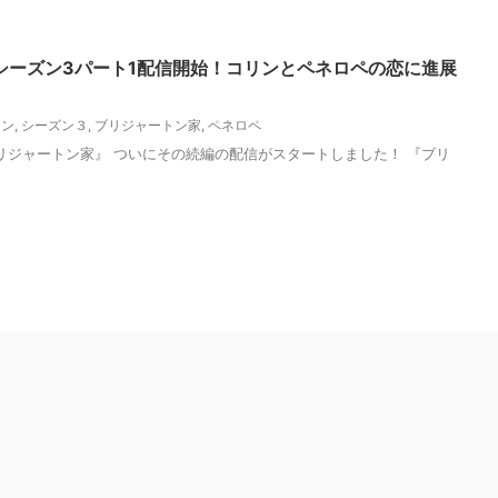
シーズン3パート1配信開始！コリンとペネロペの恋に進展
リン
,
シーズン３
,
ブリジャートン家
,
ペネロペ
 『ブリジャートン家』 ついにその続編の配信がスタートしました！ 『ブリ