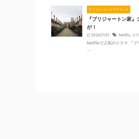
ラブストーリードラマランド
『ブリジャートン家』
が！
2024/7/31
Netflix
,
コ
Netflixで人気のドラマ
...