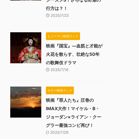
行方は？！
2025/7/23
ヒューマン映画ランド
映画『国宝』―血筋と才能が
火花を散らす、壮絶な50年
の歌舞伎ドラマ
2025/7/16
ホラー映画ランド
映画『罪人たち』圧巻の
IMAX大作！マイケル・B・
ジョーダン×ライアン・クー
グラー最強コンビ再び！
2025/7/29