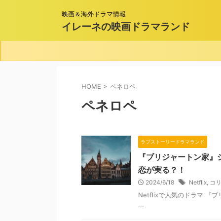
映画＆海外ドラマ情報
イレーネの映画ドラマランド
HOME
>
ペネロペ
ペネロペ
ラブストーリードラマランド
『ブリジャートン家』
恋が実る？！
2024/6/18
Netflix
,
コ
Netflixで人気のドラマ
...