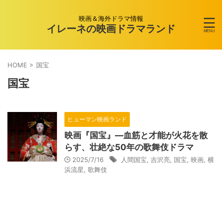
映画＆海外ドラマ情報
イレーネの映画ドラマランド
HOME
>
国宝
国宝
ヒューマン映画ランド
映画『国宝』―血筋と才能が火花を散
らす、壮絶な50年の歌舞伎ドラマ
2025/7/16
人間国宝
,
吉沢亮
,
国宝
,
映画
,
横
浜流星
,
歌舞伎