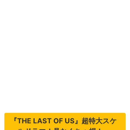
『THE LAST OF US』超特大スケ