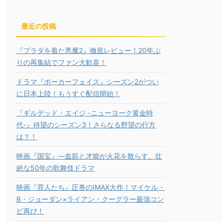
最近の投稿
『プラダを着た悪魔2』徹底レビュー！20年ぶ
りの再集結でファン大歓喜！
ドラマ『ポーカーフェイス』シーズン2がつい
に日本上陸！もうすぐ配信開始！
『ギルデッド・エイジ -ニューヨーク黄金時
代-』待望のシーズン3！さらなる野望の行方
は？！
映画『国宝』―血筋と才能が火花を散らす、壮
絶な50年の歌舞伎ドラマ
映画『罪人たち』圧巻のIMAX大作！マイケル・
B・ジョーダン×ライアン・クーグラー最強コン
ビ再び！