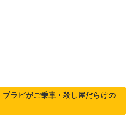
』ブラピがご乗車・殺し屋だらけの
た