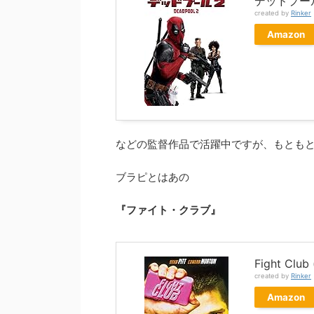
デッドプール
created by
Rinker
Amazon
などの監督作品で活躍中ですが、もとも
ブラピとはあの
『ファイト・クラブ』
Fight Clu
created by
Rinker
Amazon