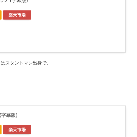
２ (字幕版)
楽天市場
とはスタントマン出身で、
b (字幕版)
楽天市場