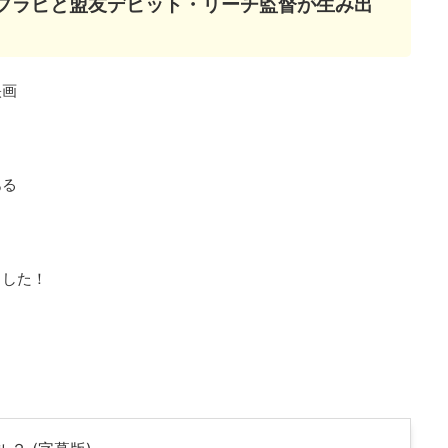
ブラピと盟友デビット・リーチ監督が生み出
映画
ある
ました！