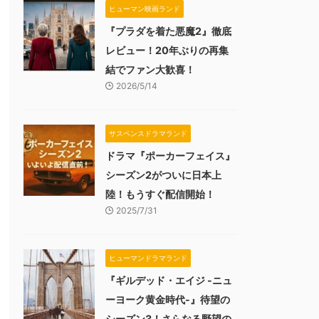
ヒューマン映画ランド
『プラダを着た悪魔2』徹底
レビュー！20年ぶりの再集
結でファン大歓喜！
2026/5/14
サスペンスドラマランド
ドラマ『ポーカーフェイス』
シーズン2がついに日本上
陸！もうすぐ配信開始！
2025/7/31
ヒューマンドラマランド
『ギルデッド・エイジ -ニュ
ーヨーク黄金時代-』待望の
シーズン3！さらなる野望の