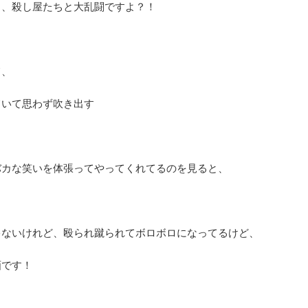
ら、殺し屋たちと大乱闘ですよ？！
て、
ていて思わず吹き出す
バカな笑いを体張ってやってくれてるのを見ると、
ゃないけれど、殴られ蹴られてボロボロになってるけど、
画です！