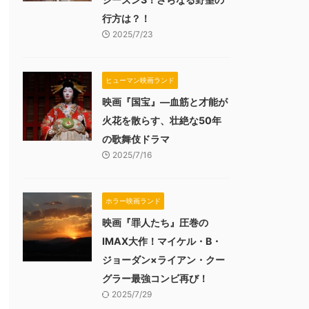
行方は？！
2025/7/23
ヒューマン映画ランド
映画『国宝』―血筋と才能が
火花を散らす、壮絶な50年
の歌舞伎ドラマ
2025/7/16
ホラー映画ランド
映画『罪人たち』圧巻の
IMAX大作！マイケル・B・
ジョーダン×ライアン・クー
グラー最強コンビ再び！
2025/7/29