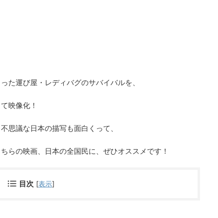
まった運び屋・レディバグのサバイバルを、
して映像化！
、不思議な日本の描写も面白くって、
こちらの映画、日本の全国民に、ぜひオススメです！
目次
[
表示
]