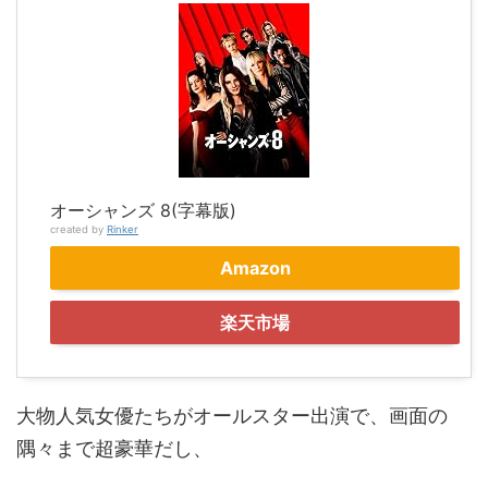
オーシャンズ 8(字幕版)
created by
Rinker
Amazon
楽天市場
大物人気女優たちがオールスター出演で、画面の
隅々まで超豪華だし、