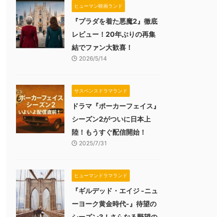
ヒューマン映画ランド
『プラダを着た悪魔2』徹底
レビュー！20年ぶりの再集
結でファン大歓喜！
2026/5/14
サスペンスドラマランド
ドラマ『ポーカーフェイス』
シーズン2がついに日本上
陸！もうすぐ配信開始！
2025/7/31
ヒューマンドラマランド
『ギルデッド・エイジ -ニュ
ーヨーク黄金時代-』待望の
シーズン3！さらなる野望の