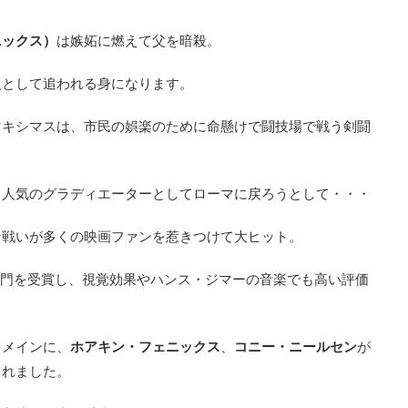
ニックス）
は嫉妬に燃えて父を暗殺。
人として追われる身になります。
マキシマスは、市民の娯楽のために命懸けで闘技場で戦う剣闘
、人気のグラディエーターとしてローマに戻ろうとして・・・
な戦いが多くの映画ファンを惹きつけて大ヒット。
部門を受賞し、視覚効果やハンス・ジマーの音楽でも高い評価
をメインに、
ホアキン・フェニックス
、
コニー・ニールセン
が
されました。