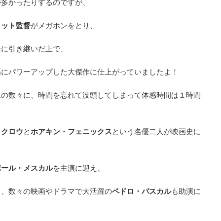
が多かったりするのですが、
コット監督
がメガホンをとり、
全に引き継いだ上で、
幅にパワーアップした大傑作に仕上がっていましたよ！
像の数々に、時間を忘れて没頭してしまって体感時間は１時間
・クロウ
と
ホアキン・フェニックス
という名優二人が映画史に
ポール・メスカル
を主演に迎え、
て、数々の映画やドラマで大活躍の
ペドロ・パスカル
も助演に