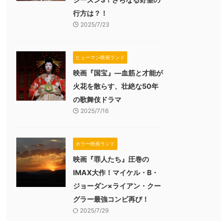
行方は？！
2025/7/23
ヒューマン映画ランド
映画『国宝』―血筋と才能が
火花を散らす、壮絶な50年
の歌舞伎ドラマ
2025/7/16
ホラー映画ランド
映画『罪人たち』圧巻の
IMAX大作！マイケル・B・
ジョーダン×ライアン・クー
グラー最強コンビ再び！
2025/7/29