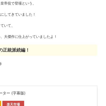
も皇帝役で登場という、
成にしてきていました！
していて、
い、大傑作に仕上がっていましたよ！
の正統派続編！
作
ター (字幕版)
楽天市場