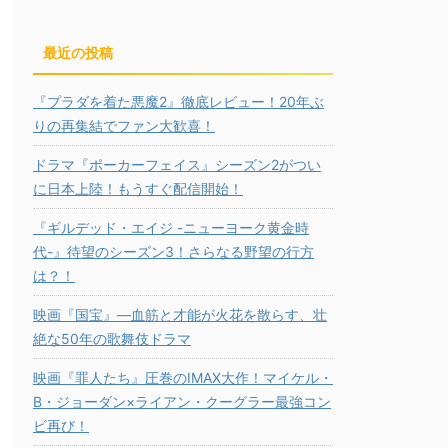
最近の投稿
『プラダを着た悪魔2』徹底レビュー！20年ぶ
りの再集結でファン大歓喜！
ドラマ『ポーカーフェイス』シーズン2がつい
に日本上陸！もうすぐ配信開始！
『ギルデッド・エイジ -ニューヨーク黄金時
代-』待望のシーズン3！さらなる野望の行方
は？！
映画『国宝』―血筋と才能が火花を散らす、壮
絶な50年の歌舞伎ドラマ
映画『罪人たち』圧巻のIMAX大作！マイケル・
B・ジョーダン×ライアン・クーグラー最強コン
ビ再び！