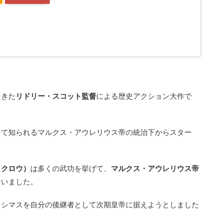
てきた
リドリー・スコット監督
による歴史アクション大作で
して知られるマルクス・アウレリウス帝の統治下からスター
・クロウ）
は多くの武功を挙げて、
マルクス・アウレリウス帝
ていました。
キシマスを自分の後継者として次期皇帝に据えようとしました