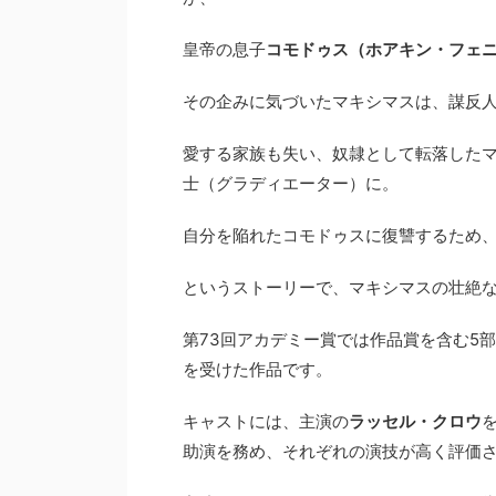
皇帝の息子
コモドゥス（ホアキン・フェ
その企みに気づいたマキシマスは、謀反
愛する家族も失い、奴隷として転落した
士（グラディエーター）に。
自分を陥れたコモドゥスに復讐するため
というストーリーで、マキシマスの壮絶
第73回アカデミー賞では作品賞を含む5
を受けた作品です。
キャストには、主演の
ラッセル・クロウ
助演を務め、それぞれの演技が高く評価