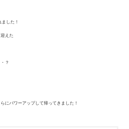
れました！
に迎えた
・・？
！
さらにパワーアップして帰ってきました！