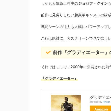
しかも人気急上昇中の
ジョゼフ・クイン
前作に見劣りしない超豪華キャストの構
戦闘シーンの迫力も大幅にパワーアップ
これは絶対に、大スクリーンで見て欲し
前作『グラディエーター』
それではここで、2000年に公開された前
『グラディエーター』
グラディエー
created by
Rinker
Amazon