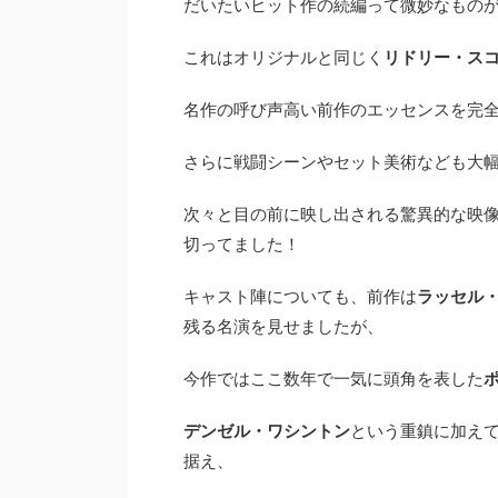
だいたいヒット作の続編って微妙なもの
これはオリジナルと同じく
リドリー・ス
名作の呼び声高い前作のエッセンスを完
さらに戦闘シーンやセット美術なども大
次々と目の前に映し出される驚異的な映
切ってました！
キャスト陣についても、前作は
ラッセル
残る名演を見せましたが、
今作ではここ数年で一気に頭角を表した
デンゼル・ワシントン
という重鎮に加え
据え、