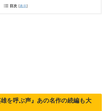
目次
[
表示
]
 英雄を呼ぶ声』あの名作の続編も大