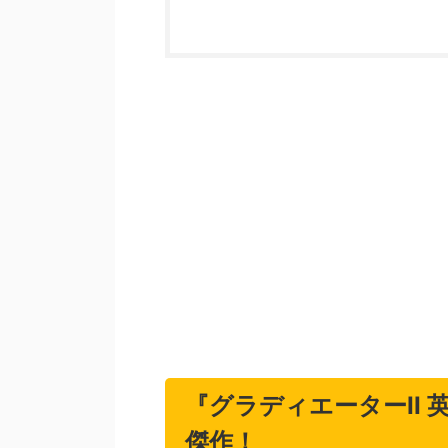
『グラディエーターII
傑作！