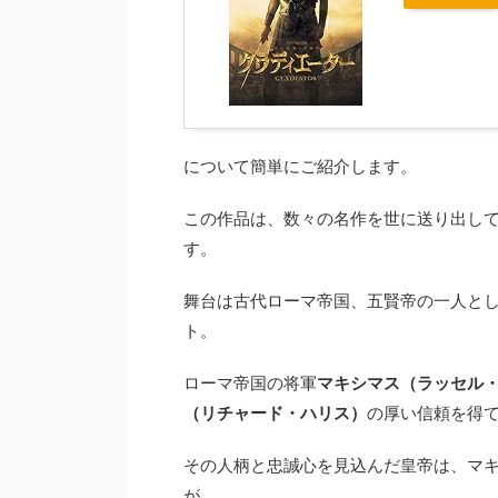
について簡単にご紹介します。
この作品は、数々の名作を世に送り出し
す。
舞台は古代ローマ帝国、五賢帝の一人と
ト。
ローマ帝国の将軍
マキシマス（ラッセル
（リチャード・ハリス）
の厚い信頼を得
その人柄と忠誠心を見込んだ皇帝は、マ
が、