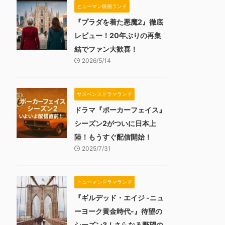
ヒューマン映画ランド
『プラダを着た悪魔2』徹底
レビュー！20年ぶりの再集
結でファン大歓喜！
2026/5/14
サスペンスドラマランド
ドラマ『ポーカーフェイス』
シーズン2がついに日本上
陸！もうすぐ配信開始！
2025/7/31
ヒューマンドラマランド
『ギルデッド・エイジ -ニュ
ーヨーク黄金時代-』待望の
シーズン3！さらなる野望の