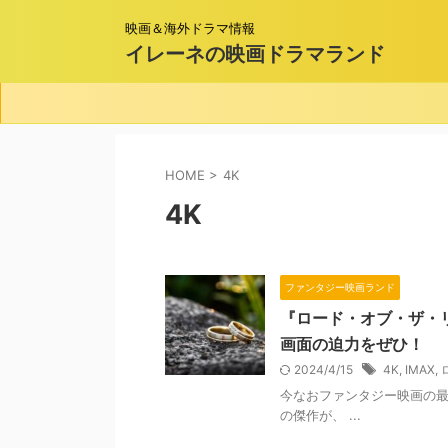
映画＆海外ドラマ情報
イレーネの映画ドラマランド
HOME
>
4K
4K
ファンタジー映画ランド
『ロード・オブ・ザ・
画面の迫力をぜひ！
2024/4/15
4K
,
IMAX
,
今なおファンタジー映画の最
の傑作が、 ...