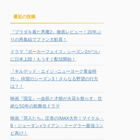
最近の投稿
『プラダを着た悪魔2』徹底レビュー！20年ぶ
りの再集結でファン大歓喜！
ドラマ『ポーカーフェイス』シーズン2がつい
に日本上陸！もうすぐ配信開始！
『ギルデッド・エイジ -ニューヨーク黄金時
代-』待望のシーズン3！さらなる野望の行方
は？！
映画『国宝』―血筋と才能が火花を散らす、壮
絶な50年の歌舞伎ドラマ
映画『罪人たち』圧巻のIMAX大作！マイケル・
B・ジョーダン×ライアン・クーグラー最強コン
ビ再び！