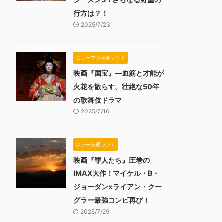
行方は？！
2025/7/23
ヒューマン映画ランド
映画『国宝』―血筋と才能が
火花を散らす、壮絶な50年
の歌舞伎ドラマ
2025/7/16
ホラー映画ランド
映画『罪人たち』圧巻の
IMAX大作！マイケル・B・
ジョーダン×ライアン・クー
グラー最強コンビ再び！
2025/7/29