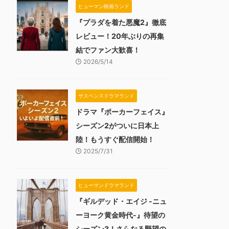
ヒューマン映画ランド
『プラダを着た悪魔2』徹底
レビュー！20年ぶりの再集
結でファン大歓喜！
2026/5/14
サスペンスドラマランド
ドラマ『ポーカーフェイス』
シーズン2がついに日本上
陸！もうすぐ配信開始！
2025/7/31
ヒューマンドラマランド
『ギルデッド・エイジ -ニュ
ーヨーク黄金時代-』待望の
シーズン3！さらなる野望の