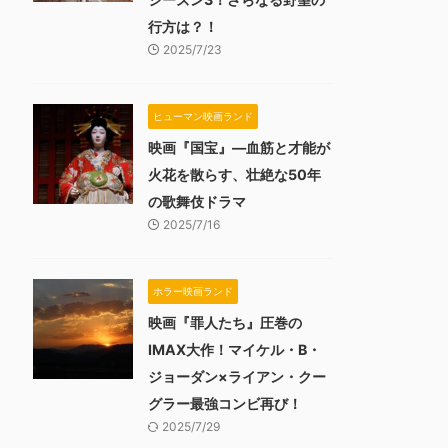
行方は？！
2025/7/23
ヒューマン映画ランド
映画『国宝』―血筋と才能が
火花を散らす、壮絶な50年
の歌舞伎ドラマ
2025/7/16
ホラー映画ランド
映画『罪人たち』圧巻の
IMAX大作！マイケル・B・
ジョーダン×ライアン・クー
グラー最強コンビ再び！
2025/7/29