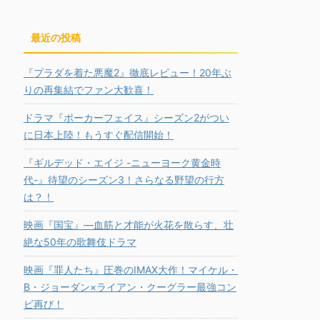
最近の投稿
『プラダを着た悪魔2』徹底レビュー！20年ぶ
りの再集結でファン大歓喜！
ドラマ『ポーカーフェイス』シーズン2がつい
に日本上陸！もうすぐ配信開始！
『ギルデッド・エイジ -ニューヨーク黄金時
代-』待望のシーズン3！さらなる野望の行方
は？！
映画『国宝』―血筋と才能が火花を散らす、壮
絶な50年の歌舞伎ドラマ
映画『罪人たち』圧巻のIMAX大作！マイケル・
B・ジョーダン×ライアン・クーグラー最強コン
ビ再び！