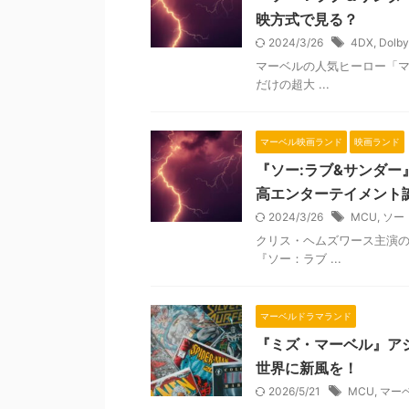
映方式で見る？
2024/3/26
4DX
,
Dolb
マーベルの人気ヒーロー「マ
だけの超大 ...
マーベル映画ランド
映画ランド
『ソー:ラブ&サンダ
高エンターテイメント
2024/3/26
MCU
,
ソー
クリス・ヘムズワース主演
『ソー：ラブ ...
マーベルドラマランド
『ミズ・マーベル』ア
世界に新風を！
2026/5/21
MCU
,
マー