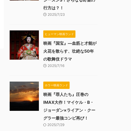
行方は？！
2025/7/23
ヒューマン映画ランド
映画『国宝』―血筋と才能が
火花を散らす、壮絶な50年
の歌舞伎ドラマ
2025/7/16
ホラー映画ランド
映画『罪人たち』圧巻の
IMAX大作！マイケル・B・
ジョーダン×ライアン・クー
グラー最強コンビ再び！
2025/7/29