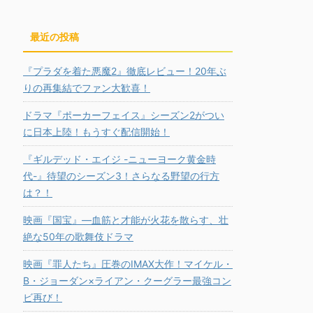
最近の投稿
『プラダを着た悪魔2』徹底レビュー！20年ぶ
りの再集結でファン大歓喜！
ドラマ『ポーカーフェイス』シーズン2がつい
に日本上陸！もうすぐ配信開始！
『ギルデッド・エイジ -ニューヨーク黄金時
代-』待望のシーズン3！さらなる野望の行方
は？！
映画『国宝』―血筋と才能が火花を散らす、壮
絶な50年の歌舞伎ドラマ
映画『罪人たち』圧巻のIMAX大作！マイケル・
B・ジョーダン×ライアン・クーグラー最強コン
ビ再び！