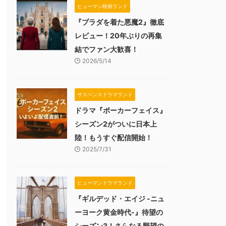
ヒューマン映画ランド
『プラダを着た悪魔2』徹底
レビュー！20年ぶりの再集
結でファン大歓喜！
2026/5/14
サスペンスドラマランド
ドラマ『ポーカーフェイス』
シーズン2がついに日本上
陸！もうすぐ配信開始！
2025/7/31
ヒューマンドラマランド
『ギルデッド・エイジ -ニュ
ーヨーク黄金時代-』待望の
シーズン3！さらなる野望の