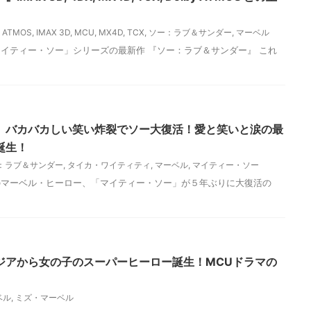
y ATMOS
,
IMAX 3D
,
MCU
,
MX4D
,
TCX
,
ソー：ラブ＆サンダー
,
マーベル
イティー・ソー」シリーズの最新作 『ソー：ラブ＆サンダー』 これ
ー』バカバカしい笑い炸裂でソー大復活！愛と笑いと涙の最
誕生！
：ラブ＆サンダー
,
タイカ・ワイティティ
,
マーベル
,
マイティー・ソー
のマーベル・ヒーロー、「マイティー・ソー」が５年ぶりに大復活の
ジアから女の子のスーパーヒーロー誕生！MCUドラマの
ベル
,
ミズ・マーベル