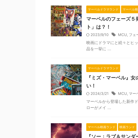
マーベルドラマランド
マーベル映
マーベルのフェーズ５
ト」は？！
2023/9/10
MCU
,
フェ
映画にドラマにと続々とヒッ
品を一挙に ...
マーベルドラマランド
『ミズ・マーベル』女
い！
2024/3/21
MCU
,
マー
マーベルから登場した新作ド
ローがメイ ...
マーベル映画ランド
映画ランド
『ソー：ラブ＆サンダー』IMA