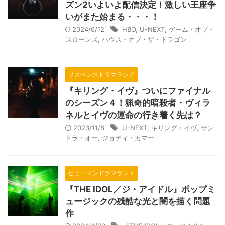
ズン2いよいよ配信決定！激しい王座争
いがまた始まる・・・！
2024/6/12
HBO
,
U-NEXT
,
ゲーム・オブ・
スローンズ
,
ハウス・オブ・ザ・ドラゴン
サスペンスドラマランド
『キリング・イヴ』ついにファイナル
のシーズン４！猟奇的暗殺者・ヴィラ
ネルとイヴの運命の行き着く先は？
2023/11/8
U-NEXT
,
キリング・イヴ
,
サン
ドラ・オー
,
ジョディ・カマー
ヒューマンドラマランド
『THE IDOL／ジ・アイドル』ポップミ
ュージックの残酷な光と闇を描く問題
作