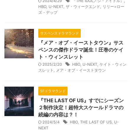
2024/4/29
『THE IDOL／ジ・アイドル』
,
HBO
,
U-NEXT
,
ザ・ウィークエンド
,
リリー=ロー
ズ・デップ
サスペンスドラマランド
『メア・オブ・イーストタウン』サス
ペンスの傑作ドラマ誕生！圧巻のケイ
ト・ウィンスレット
2025/2/20
HBO
,
U-NEXT
,
ケイト・ウィン
スレット
,
メア・オブ・イーストタウン
SFドラマランド
『THE LAST OF US』すでにシーズン
２制作決定！超特大スケールドラマの
続編の内容は？！
2024/5/4
HBO
,
THE LAST OF US
,
U-
NEXT