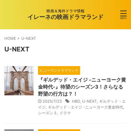
映画＆海外ドラマ情報
イレーネの映画ドラマランド
HOME
>
U-NEXT
U-NEXT
ヒューマンドラマランド
『ギルデッド・エイジ -ニューヨーク黄
金時代-』待望のシーズン3！さらなる
野望の行方は？！
2025/7/23
HBO
,
U-NEXT
,
ギルデッド・エ
イジ
,
ギルデッド・エイジ -ニューヨーク黄金時代
,
シーズン３
,
ドラマ