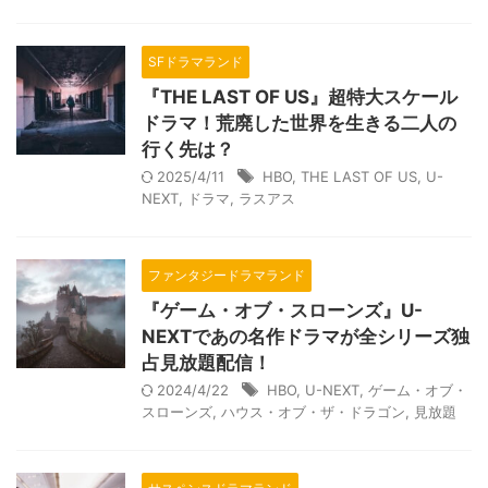
SFドラマランド
『THE LAST OF US』超特大スケール
ドラマ！荒廃した世界を生きる二人の
行く先は？
2025/4/11
HBO
,
THE LAST OF US
,
U-
NEXT
,
ドラマ
,
ラスアス
ファンタジードラマランド
『ゲーム・オブ・スローンズ』U-
NEXTであの名作ドラマが全シリーズ独
占見放題配信！
2024/4/22
HBO
,
U-NEXT
,
ゲーム・オブ・
スローンズ
,
ハウス・オブ・ザ・ドラゴン
,
見放題