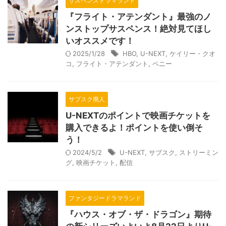
サスペンスドラマランド
『フライト・アテンダント』最強のノ
ンストップサスペンス！絶対見てほし
いオススメです！
2025/1/28
HBO
,
U-NEXT
,
ケイリー・クオ
コ
,
フライト・アテンダント
,
ペニー
サブスク廃人
U-NEXTのポイントで映画チケットを
購入できるよ！ポイントを使い倒そ
う！
2024/5/2
U-NEXT
,
サブスク
,
ストリーミン
グ
,
映画チケット
,
配信
ファンタジードラマランド
『ハウス・オブ・ザ・ドラゴン』期待