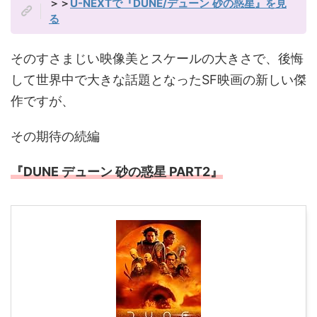
＞＞
U-NEXTで『DUNE/デューン 砂の惑星』を見
る
そのすさまじい映像美とスケールの大きさで、後悔
して世界中で大きな話題となったSF映画の新しい傑
作ですが、
その期待の続編
『DUNE デューン 砂の惑星 PART2』